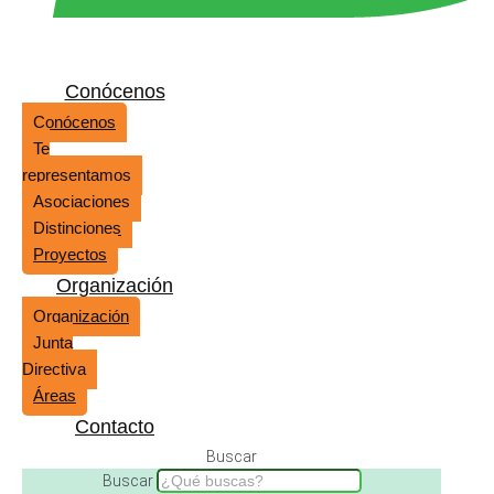
Conócenos
Conócenos
Te
representamos
Asociaciones
Distinciones
Proyectos
Organización
Organización
Junta
Directiva
Áreas
Contacto
Buscar
Buscar