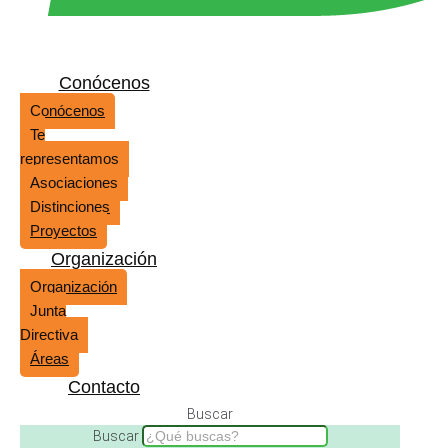
Conócenos
Conócenos
Te
representamos
Asociaciones
Distinciones
Proyectos
Organización
Organización
Junta
Directiva
Áreas
Contacto
Buscar
Buscar