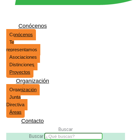
Conócenos
Conócenos
Te
representamos
Asociaciones
Distinciones
Proyectos
Organización
Organización
Junta
Directiva
Áreas
Contacto
Buscar
Buscar