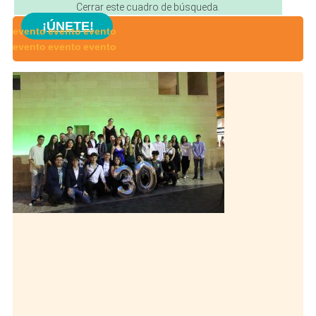
Cerrar este cuadro de búsqueda.
¡ÚNETE!
evento
evento
evento
evento
evento
evento